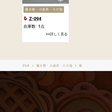
履き物・小道具・その他
Z-094
在庫数:
1
点
詳しく見る
TOP
履き物・小道具・その他
袖