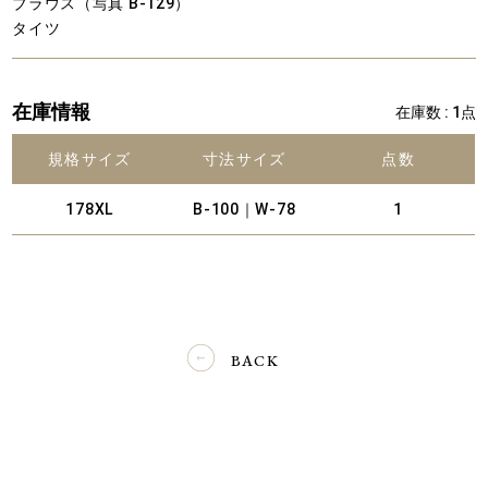
ブラウス（写真 B-129）
タイツ
在庫情報
在庫数 : 1点
規格サイズ
寸法サイズ
点数
178XL
B-100｜W-78
1
BACK