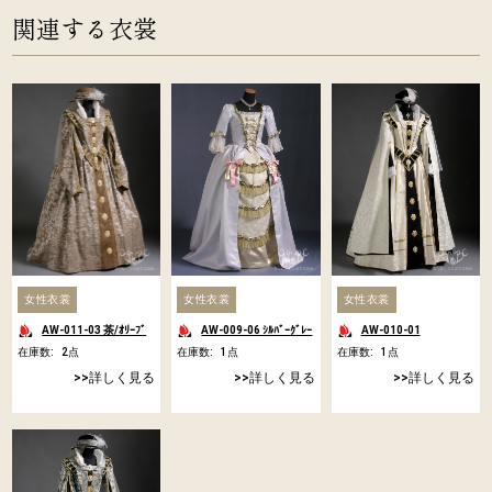
関連する衣裳
女性衣裳
女性衣裳
女性衣裳
AW-011-03 茶/ｵﾘｰﾌﾞ
AW-009-06 ｼﾙﾊﾞｰｸﾞﾚｰ
AW-010-01
在庫数:
2
点
在庫数:
1
点
在庫数:
1
点
詳しく見る
詳しく見る
詳しく見る