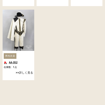
男性衣裳
AA-352
在庫数:
1
点
詳しく見る