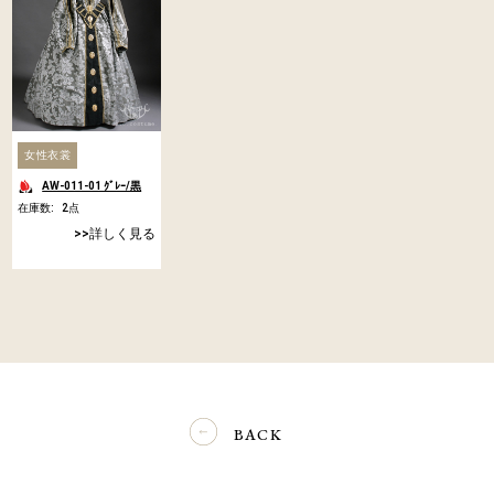
女性衣裳
AW-011-01 ｸﾞﾚｰ/黒
在庫数:
2
点
詳しく見る
BACK