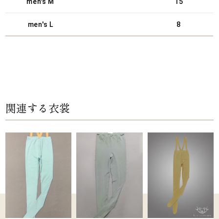
men's M
15
men's L
8
関連する衣裳