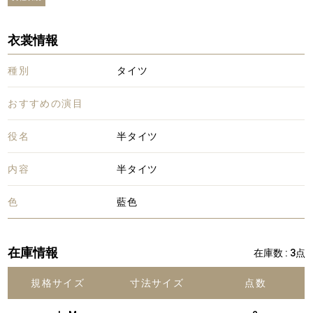
衣裳情報
種別
タイツ
おすすめの演目
役名
半タイツ
内容
半タイツ
色
藍色
在庫情報
在庫数 : 3点
規格サイズ
寸法サイズ
点数