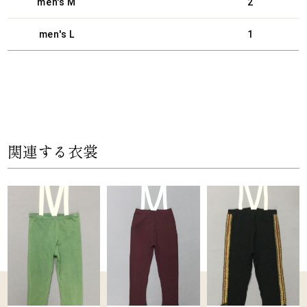
men's M
2
men's L
1
関連する衣裳