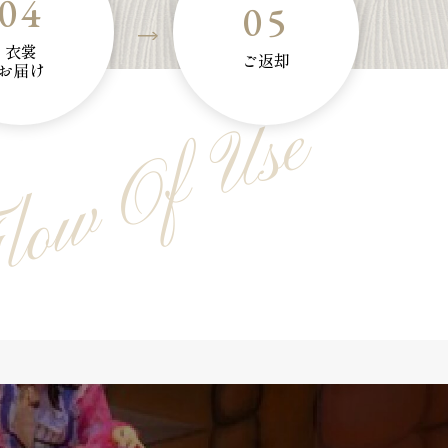
04
05
衣裳
ご返却
お届け
low Of Use