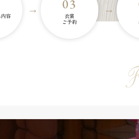
2
03
み内容
衣裳
ご予約
F