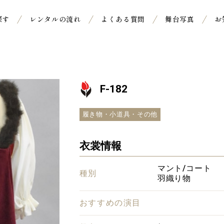
探す
レンタルの流れ
よくある質問
舞台写真
お
F-182
履き物・小道具・その他
衣裳情報
マント/コート
種別
羽織り物
おすすめの演目