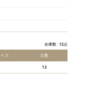
在庫数 : 12点
サイズ
点数
12