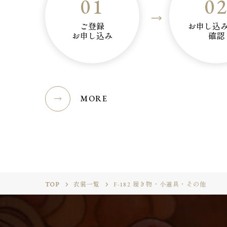
01
0
ご登録
お申し込
お申し込み
確認
MORE
TOP
衣裳一覧
F-182 履き物・小道具・その他