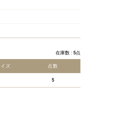
在庫数 : 5点
サイズ
点数
5