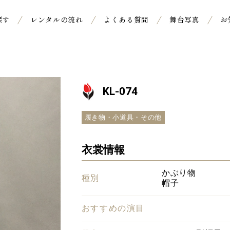
探す
レンタルの流れ
よくある質問
舞台写真
お
KL-074
履き物・小道具・その他
衣裳情報
かぶり物
種別
帽子
おすすめの演目