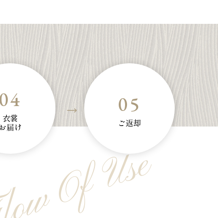
04
05
衣裳
ご返却
お届け
low Of Use