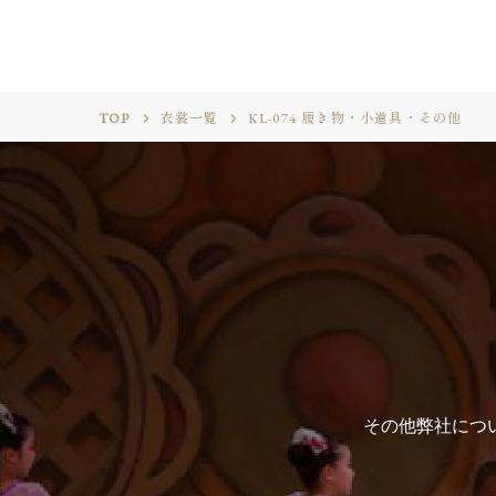
TOP
衣裳一覧
KL-074 履き物・小道具・その他
その他弊社につ