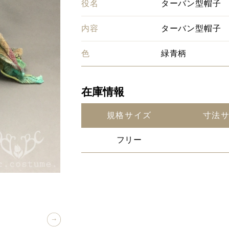
役名
ターバン型帽子
内容
ターバン型帽子
色
緑青柄
在庫情報
規格サイズ
寸法
フリー