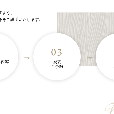
すよう、
ををご説明いたします。
2
03
み内容
衣裳
ご予約
F