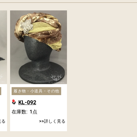
履き物・小道具・その他
KL-092
在庫数:
1
点
見る
詳しく見る