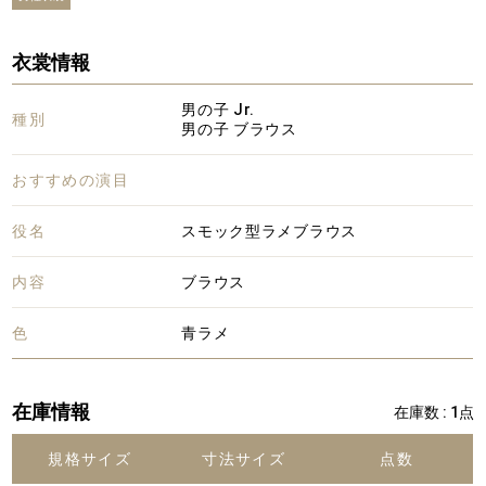
衣裳情報
男の子 Jr.
種別
男の子 ブラウス
おすすめの演目
役名
スモック型ラメブラウス
内容
ブラウス
色
青ラメ
在庫情報
在庫数 : 1点
規格サイズ
寸法サイズ
点数