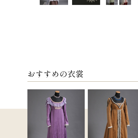
おすすめの衣裳