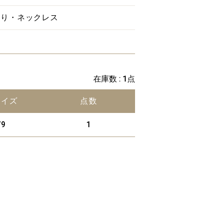
飾り・ネックレス
在庫数 : 1点
サイズ
点数
79
1