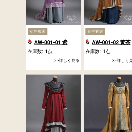
女性衣裳
女性衣裳
AW-001-01 紫
AW-001-02 黄茶
在庫数:
1
点
在庫数:
1
点
詳しく見る
詳しく