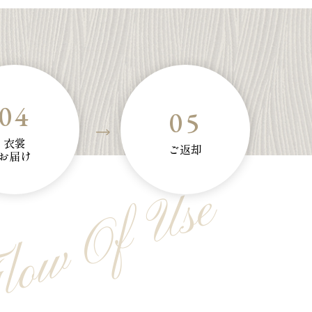
04
05
衣裳
ご返却
お届け
low Of Use