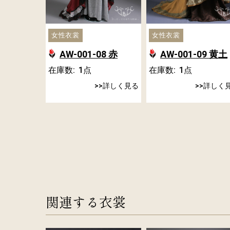
女性衣裳
女性衣裳
AW-001-08 赤
AW-001-09 黄土
在庫数:
1
点
在庫数:
1
点
詳しく見る
詳しく
関連する衣裳