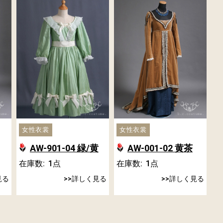
女性衣裳
女性衣裳
AW-901-04 緑/黄
AW-001-02 黄茶
在庫数:
1
点
在庫数:
1
点
見る
詳しく見る
詳しく見る