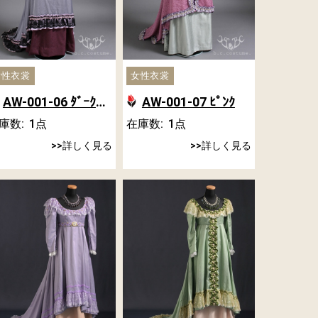
女性衣裳
女性衣裳
AW-001-06 ﾀﾞｰｸｸﾞ
AW-001-07 ﾋﾟﾝｸ
ﾚｰ
庫数:
1
点
在庫数:
1
点
詳しく見る
詳しく見る