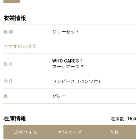
衣裳情報
種別
ジョーゼット
おすすめの演目
WHO CARES？
役名
フーケアーズ？
内容
ワンピース（パンツ付）
色
グレー
在庫情報
在庫数 : 15点
規格サイズ
寸法サイズ
点数