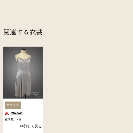
関連する衣裳
女性衣裳
WA-541
在庫数:
7
点
詳しく見る