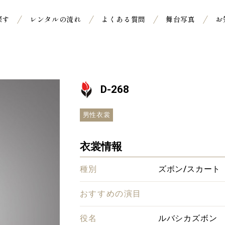
探す
レンタルの流れ
よくある質問
舞台写真
お
D-268
男性衣裳
衣裳情報
種別
ズボン/スカート
おすすめの演目
役名
ルバシカズボン