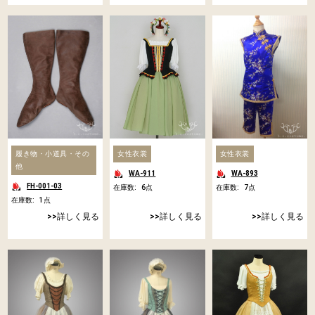
履き物・小道具・その
女性衣裳
女性衣裳
他
WA-911
WA-893
FH-001-03
在庫数:
6
点
在庫数:
7
点
在庫数:
1
点
詳しく見る
詳しく見る
詳しく見る