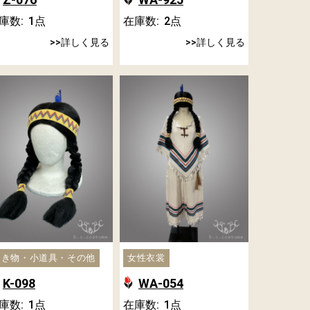
庫数:
1
点
在庫数:
2
点
詳しく見る
詳しく見る
履き物・小道具・その他
女性衣裳
K-098
WA-054
庫数:
1
点
在庫数:
1
点