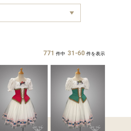
771
31-60
件中
件を表示