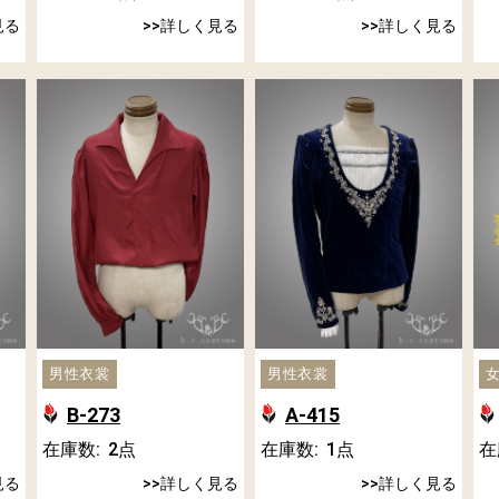
見る
詳しく見る
詳しく見る
男性衣裳
男性衣裳
B-273
A-415
在庫数:
2
点
在庫数:
1
点
在
見る
詳しく見る
詳しく見る