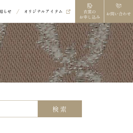
知らせ
オリジナルアイテム
検索