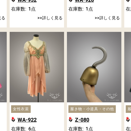
在庫数:
1
点
在庫数:
1
点
在
見る
詳しく見る
詳しく見る
女性衣裳
履き物・小道具・その他
WA-922
Z-080
在庫数:
6
点
在庫数:
1
点
在