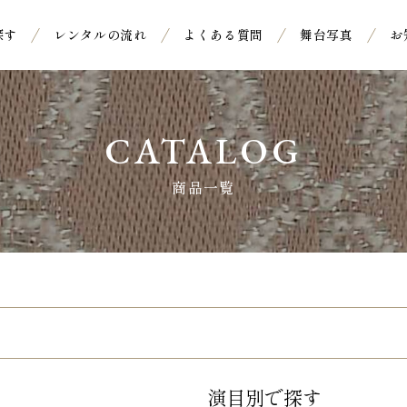
探す
レンタルの流れ
よくある質問
舞台写真
お
CATALOG
商品一覧
演目別で探す