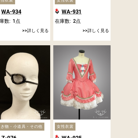
女性衣裳
女性衣裳
WA-934
WA-931
庫数:
1
点
在庫数:
2
点
詳しく見る
詳しく見る
履き物・小道具・その他
女性衣裳
Z-076
WA-925