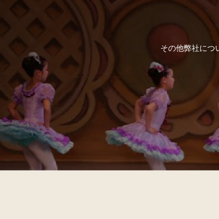
その他弊社につ