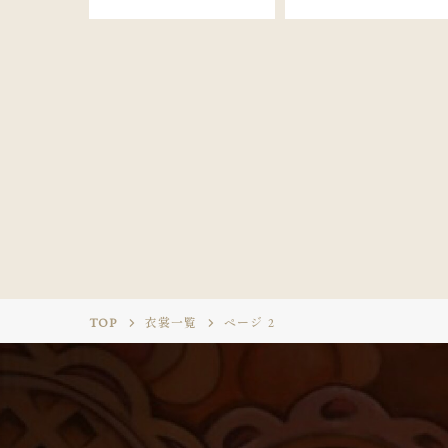
TOP
衣裳一覧
ページ 2