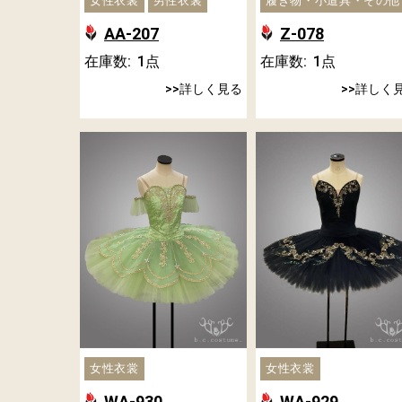
女性衣裳
男性衣裳
履き物・小道具・その他
AA-207
Z-078
在庫数:
1
点
在庫数:
1
点
詳しく見る
詳しく
女性衣裳
女性衣裳
WA-930
WA-929