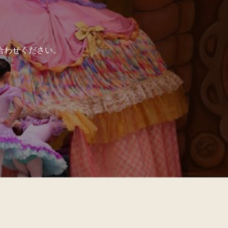
合わせください。