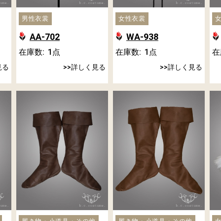
男性衣裳
女性衣裳
AA-702
WA-938
在庫数:
1
点
在庫数:
1
点
在
見る
詳しく見る
詳しく見る